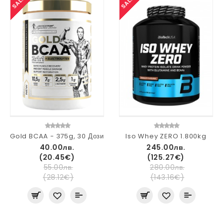
SALE
SALE
Gold BCAA - 375g, 30 Дози
Iso Whey ZERO 1.800kg
40.00лв.
245.00лв.
(20.45€)
(125.27€)
55.00лв.
280.00лв.
(28.12€)
(143.16€)