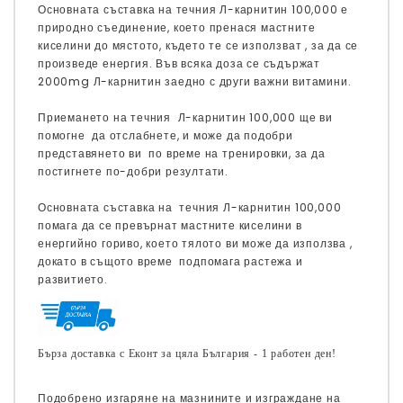
Основната съставка на течния Л-карнитин 100,000 е
природно съединение, което пренася мастните
киселини до мястото, където те се използват , за да се
произведе енергия. Във всяка доза се съдържат
2000mg Л-карнитин заедно с други важни витамини.
Приемането на течния Л-карнитин 100,000 ще ви
помогне да отслабнете, и може да подобри
представянето ви по време на тренировки, за да
постигнете по-добри резултати.
Основната съставка на течния Л-карнитин 100,000
помага да се превърнат мастните киселини в
енергийно гориво, което тялото ви може да използва ,
докато в същото време подпомага растежа и
развитието.
Бърза доставка с Еконт за цяла България - 1 работен ден!
Подобрено изгаряне на мазнините и изграждане на