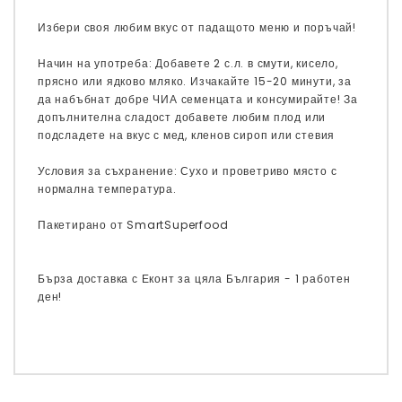
Избери своя любим вкус от падащото меню и поръчай!
Начин на употреба: Добавете 2 с.л. в смути, кисело,
прясно или ядково мляко. Изчакайте 15-20 минути, за
да набъбнат добре ЧИА семенцата и консумирайте! За
допълнителна сладост добавете любим плод или
подсладете на вкус с мед, кленов сироп или стевия
Условия за съхранение: Сухо и проветриво място с
нормална температура.
Пакетирано от SmartSuperfood
Бърза доставка с Еконт за цяла България - 1 работен
ден!