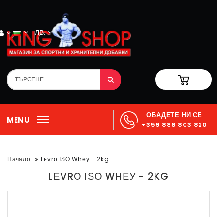
ЛВ.
ОБАДЕТЕ НИ СЕ
MENU
+359 888 803 820
Начало
Lеvrо ІЅО Whеу - 2kg
LЕVRО ІЅО WHЕУ - 2KG